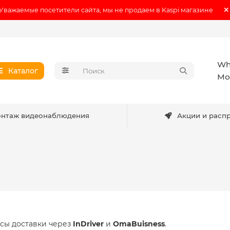
Уважаемые посетители сайта, мы не продаем в Kaspi магазине
Wh
Каталог
Мо
нтаж видеонаблюдения
Акции и расп
сы доставки через
InDriver
и
OmaBuisness
.