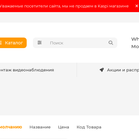
Уважаемые посетители сайта, мы не продаем в Kaspi магазине
Wh
Каталог
Мо
нтаж видеонаблюдения
Акции и расп
молчанию
Название
Цена
Код Товара