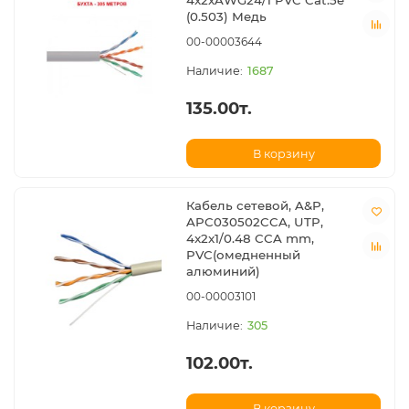
4x2xAWG24/1 PVC Cat.5e
(0.503) Медь
00-00003644
1687
135.00т.
В корзину
Кабель сетевой, A&P,
APC030502CCA, UTP,
4x2x1/0.48 CCA mm,
PVC(омедненный
алюминий)
00-00003101
305
102.00т.
В корзину