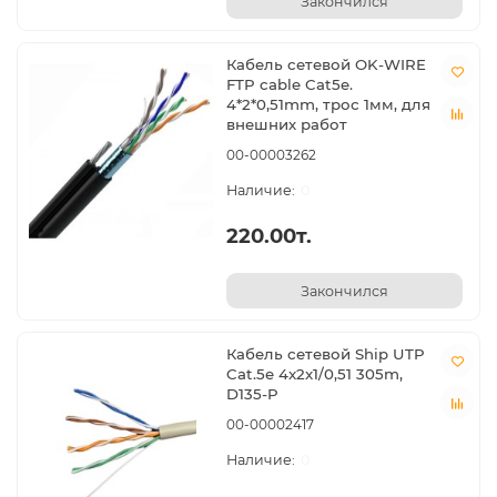
Закончился
Кабель сетевой OK-WIRE
FTP cable Cat5e.
4*2*0,51mm, трос 1мм, для
внешних работ
00-00003262
0
220.00т.
Закончился
Кабель сетевой Ship UTP
Cat.5е 4x2x1/0,51 305m,
D135-P
00-00002417
0