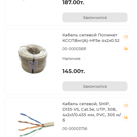
187.00т.
Закончился
Кабель сетевой Полимет
КССПВнг(А)-HF5e 4x2x0.52
00-00003691
0
145.00т.
Закончился
Кабель сетевой, SHIP,
D135-VS, Cat.5e, UTP, 30В,
4x2x1/0.455 мм, PVC, 305 м/
б
00-00003756