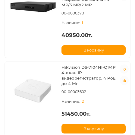
MP/3 MP/2 MP
00-00003701
1
40950.00т.
В корзину
Hikvision DS-7104NI-Q1/4P
4-x кан IP
видеорегистратор, 4 PoE,
до 4 Мп
00-00003602
2
51450.00т.
В корзину