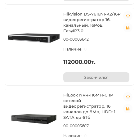
Hikvision DS-7616NI-K2/16P
видеорегистратор 16-
канальный, 16PoE,
EasyIP3.0
00-00003642
0
112000.00т.
Закончился
HiLook NVR-116MH-C IP
сетевой
видеорегистратор, 16
каналов до 8Мп, HDD: 1
SATA до 6Тб
00-00003607
0