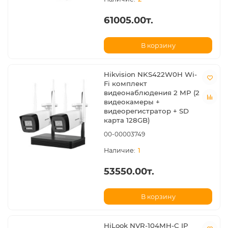
61005.00т.
В корзину
Hikvision NKS422W0H Wi-
Fi комплект
видеонаблюдения 2 MP (2
видеокамеры +
видеорегистратор + SD
карта 128GB)
00-00003749
1
53550.00т.
В корзину
HiLook NVR-104MH-C IP