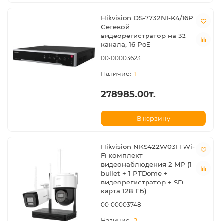
Hikvision DS-7732NI-K4/16P
Сетевой
видеорегистратор на 32
канала, 16 PoE
00-00003623
1
278985.00т.
В корзину
Hikvision NKS422W03H Wi-
Fi комплект
видеонаблюдения 2 MP (1
bullet + 1 PTDome +
видеорегистратор + SD
карта 128 ГБ)
00-00003748
2