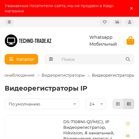
Уважаемые посетители сайта, мы не продаем в Kaspi
магазине
Whatsapp
Мобильный
Каталог
идеонаблюдения
Видеорегистраторы
Видеорегистраторы I
Видеорегистраторы IP
DS-7108NI-Q1/M(C), IP
Видеорегистратор,
Hikvision, 8 канальный,
Разрешение записи: 4