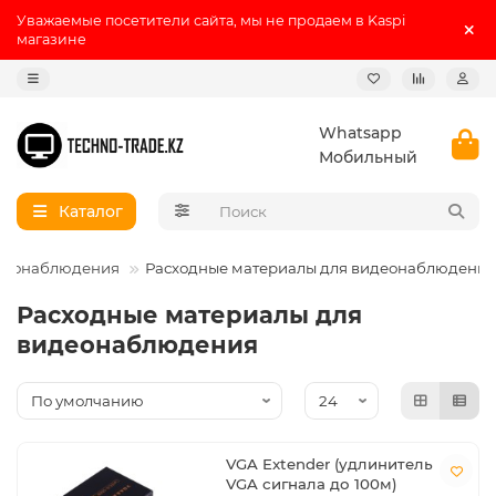
Уважаемые посетители сайта, мы не продаем в Kaspi
магазине
Whatsapp
Мобильный
Каталог
деонаблюдения
Расходные материалы для видеонаблюдения
Расходные материалы для
видеонаблюдения
VGA Extender (удлинитель
VGA сигнала до 100м)