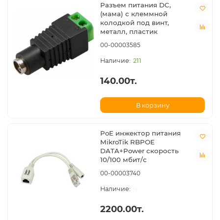
Разъем питания DC,
(мама) c клеммной
колодкой под винт,
металл, пластик
00-00003585
211
140.00т.
В корзину
PoE инжектор питания
MikroTik RBPOE
DATA+Power скорость
10/100 мбит/c
00-00003740
0
2200.00т.