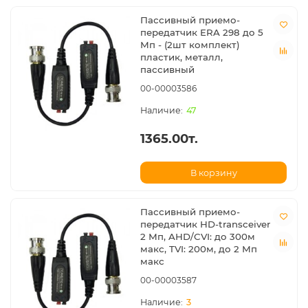
Пассивный приемо-
передатчик ERA 298 до 5
Мп - (2шт комплект)
пластик, металл,
пассивный
00-00003586
47
1365.00т.
В корзину
Пассивный приемо-
передатчик HD-transceiver
2 Мп, AHD/CVI: до 300м
макс, TVI: 200м, до 2 Мп
макс
00-00003587
3