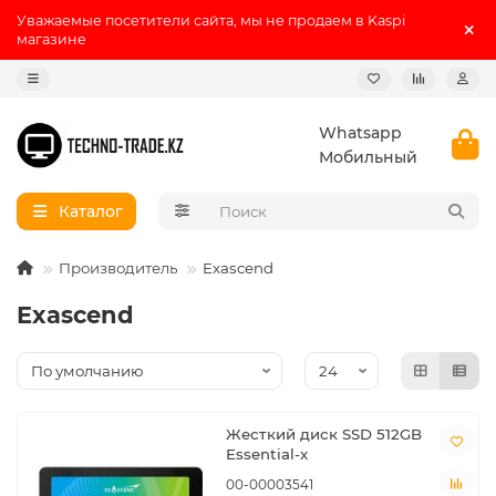
Уважаемые посетители сайта, мы не продаем в Kaspi
магазине
Whatsapp
Мобильный
Каталог
Производитель
Exascend
Exascend
Жесткий диск SSD 512GB
Essential-x
00-00003541