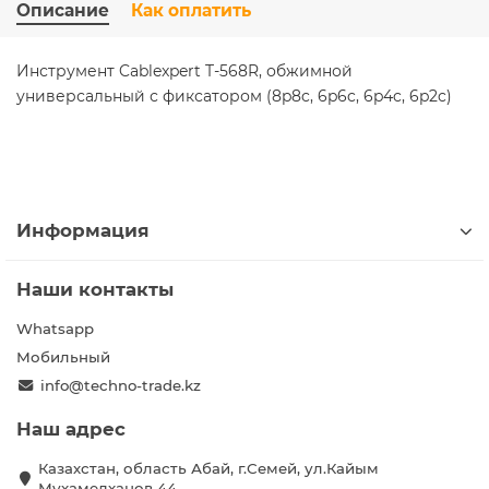
Описание
Как оплатить
Инструмент Cablexpert T-568R, обжимной
универсальный с фиксатором (8p8c, 6p6c, 6p4c, 6p2c)
Информация
Наши контакты
Whatsapp
Мобильный
info@techno-trade.kz
Наш адрес
Казахстан, область Абай, г.Семей, ул.Кайым
Мухамедханов 44