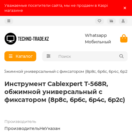
Уважаемые посетители сайта, мы не продаем в Kaspi
магазине
Whatsapp
Мобильный
Каталог
, обжимной универсальный с фиксатором (8p8c, 6p6c, 6p4c, 6p2c)
Инструмент Cablexpert T-568R,
обжимной универсальный с
фиксатором (8p8c, 6p6c, 6p4c, 6p2c)
Производитель
ПроизводительНеУказан