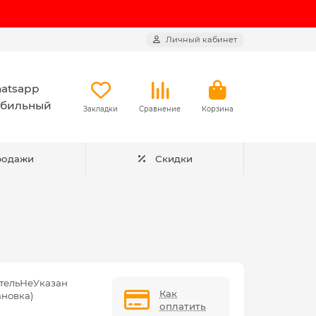
Личный кабинет
atsapp
бильный
Закладки
Сравнение
Корзина
родажи
Скидки
тельНеУказан
Как
ановка)
оплатить