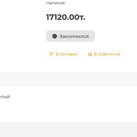
0
17120.00т.
Закончился
В закладки
В сравнение
елый