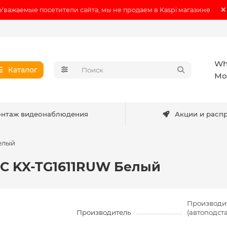
Уважаемые посетители сайта, мы не продаем в Kaspi магазине
Wh
Каталог
Мо
нтаж видеонаблюдения
Акции и расп
елый
C KX-TG1611RUW Белый
Производи
Производитель
(автоподст