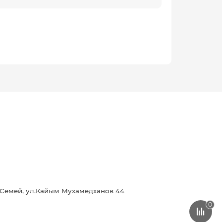
г.Семей, ул.Кайым Мухамедханов 44
0