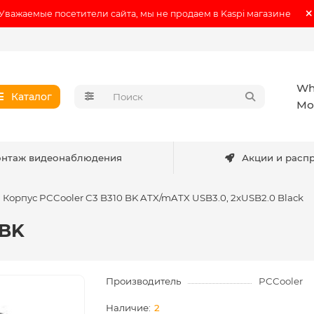
Уважаемые посетители сайта, мы не продаем в Kaspi магазине
Wh
Каталог
Мо
нтаж видеонаблюдения
Акции и расп
Корпус PCCooler C3 B310 BK ATX/mATX USB3.0, 2xUSB2.0 Black
 BK
Производитель
PCCooler
2