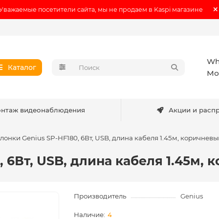
Уважаемые посетители сайта, мы не продаем в Kaspi магазине
Wh
Каталог
Мо
нтаж видеонаблюдения
Акции и расп
лонки Genius SP-HF180, 6Вт, USB, длина кабеля 1.45м, коричневы
, 6Вт, USB, длина кабеля 1.45м,
Производитель
Genius
4