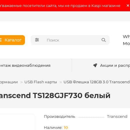
Уважаемые посетители сайта, мы не продаем в Kaspi магазине
Wh
Каталог
Мо
нтаж видеонаблюдения
Акции и расп
формации
USB Flash карты
USB Флешка 128GB 3.0 Transcend
ranscend TS128GJF730 белый
Производитель
Transcend
10