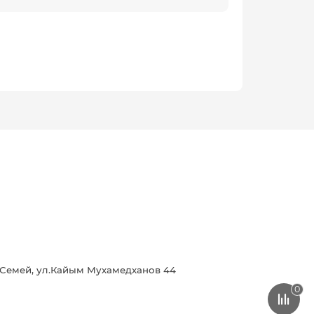
г.Семей, ул.Кайым Мухамедханов 44
0