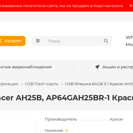
Уважаемые посетители сайта, мы не продаем в Kaspi магазине
Wh
Каталог
Мо
нтаж видеонаблюдения
Акции и расп
формации
USB Flash карты
USB Флешка 64GB 3.1 Apacer AH
acer AH25B, AP64GAH25BR-1 Кра
Производитель
Apacer
9