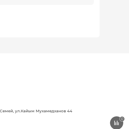
г.Семей, ул.Кайым Мухамедханов 44
0