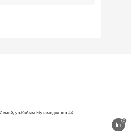
г.Семей, ул.Кайым Мухамедханов 44
0