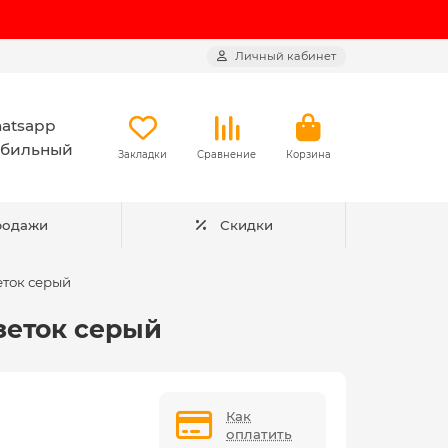
Личный кабинет
atsapp
бильный
Закладки
Сравнение
Корзина
родажи
Скидки
еток серый
озеток серый
Как
оплатить