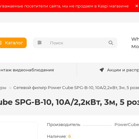
Уважаемые посетители сайта, мы не продаем в Kaspi магазине
Wh
Каталог
Мо
нтаж видеонаблюдения
Акции и расп
тры
Сетевой фильтр Power Cube SPG-B-10, 10А/2,2кВт, 3м, 5 роз
e SPG-B-10, 10А/2,2кВт, 3м, 5 р
Производитель
PowerCube
6