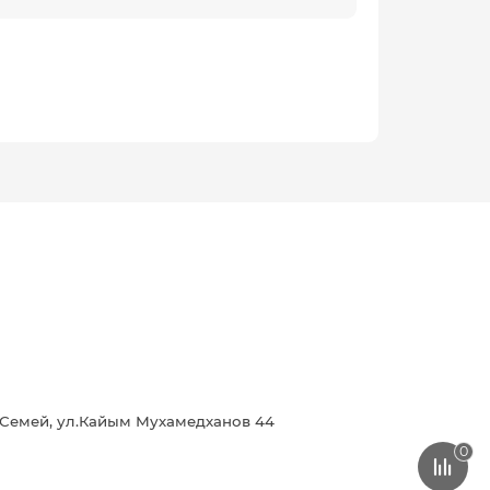
г.Семей, ул.Кайым Мухамедханов 44
0