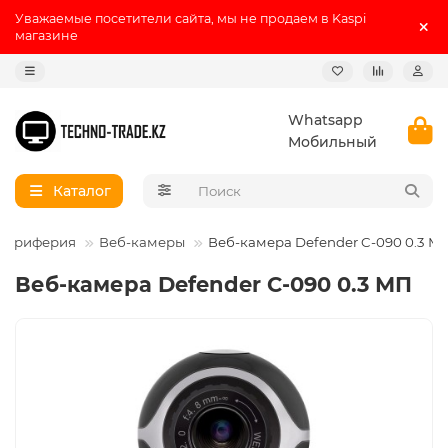
Уважаемые посетители сайта, мы не продаем в Kaspi
магазине
Whatsapp
Мобильный
Каталог
периферия
Веб-камеры
Веб-камера Defender C-090 0.3 М
Веб-камера Defender C-090 0.3 МП