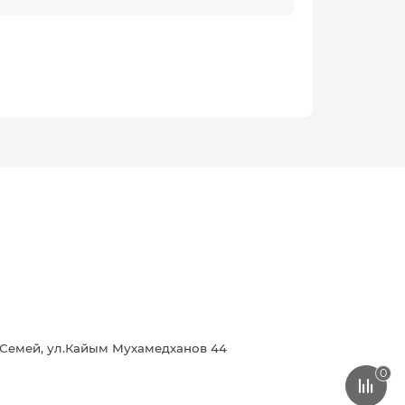
г.Семей, ул.Кайым Мухамедханов 44
0