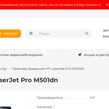
Уважаемые посетители сайта, мы не продаем в Kaspi магазине
Wh
Каталог
Мо
нтаж видеонаблюдения
Акции и расп
нтер
Принтер лазерный HP LaserJet Pro M501dn
erJet Pro M501dn
Производитель
HP
1