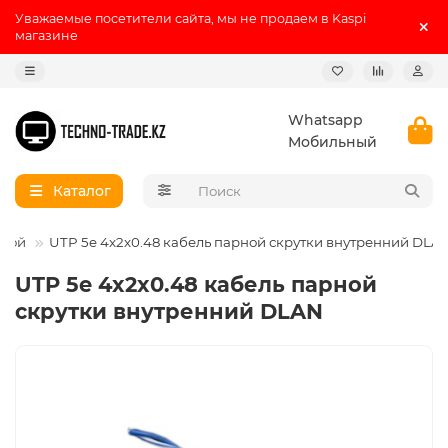
Уважаемые посетители сайта, мы не продаем в Kaspi
магазине
Whatsapp
Мобильный
Каталог
евой
UTP 5e 4x2x0.48 кабель парной скрутки внутренний DLA
UTP 5e 4x2x0.48 кабель парной
скрутки внутренний DLAN