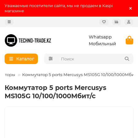
Уважаемые посетители сайта, мы не продаем в Kaspi
магазине
Whatsapp
Мобильный
Каталог
таторы
Коммутатор 5 ports Mercusys MS105G 10/100/1000Мбит/
Коммутатор 5 ports Mercusys
MS105G 10/100/1000Мбит/с