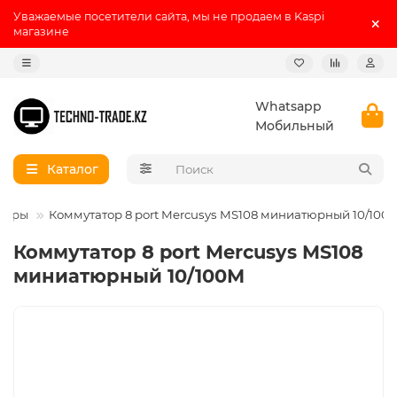
Уважаемые посетители сайта, мы не продаем в Kaspi
магазине
Whatsapp
Мобильный
Каталог
торы
Коммутатор 8 port Mercusys MS108 миниатюрный 10/100
Коммутатор 8 port Mercusys MS108
миниатюрный 10/100М