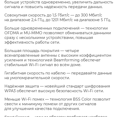
больше устройств одновременно, увеличить дальность
сигнала и повысить надёжность передачи данных.
Совокупная скорость до 1,5 Гбит/с
— до 300 Мбит/с
на диапазоне 2,4 ГГц, до 1201 Мбит/с на диапазоне 5 ГГц.
Больше одновременных подключений
— технологии
OFDMA и MU‑MIMO позволяют обмениваться данными
сразу с несколькими устройствами, повышая
эффективность работы сети.
Большая площадь покрытия
— четыре
всенаправленные антенны с высоким коэффициентом
усиления и технологией Beamforming обеспечат
стабильный Wi‑Fi сигнал во всём доме.
Гигабитная скорость по кабелю
— передавайте данные
на умопомрачительной скорости.
Надёжная защита
— новейший стандарт шифрования
WPA3 обеспечит высокую безопасность Wi‑Fi сети.
Меньше Wi-Fi помех
— технология BSS Color позволит
свести к минимуму помехи от других сигналов
для улучшения качества подключения.