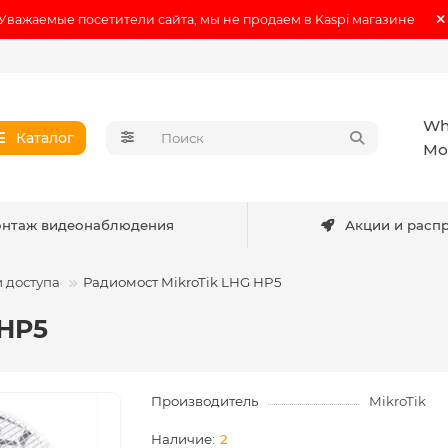
Уважаемые посетители сайта, мы не продаем в Kaspi магазине
Wh
Каталог
Мо
нтаж видеонаблюдения
Акции и расп
и доступа
Радиомост MikroTik LHG HP5
 HP5
Производитель
MikroTik
2