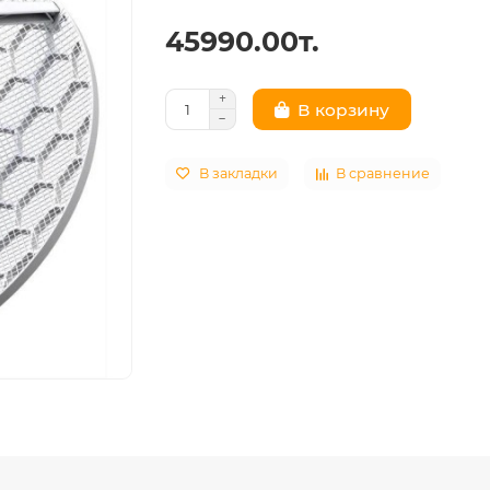
45990.00т.
В корзину
В закладки
В сравнение