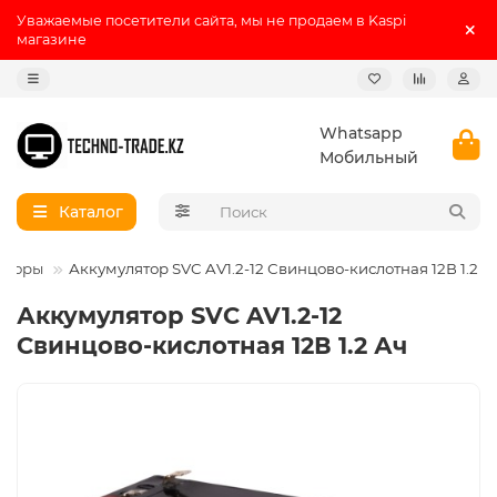
Уважаемые посетители сайта, мы не продаем в Kaspi
магазине
Whatsapp
Мобильный
Каталог
яторы
Аккумулятор SVC AV1.2-12 Свинцово-кислотная 12В 1.2 А
Аккумулятор SVC AV1.2-12
Свинцово-кислотная 12В 1.2 Ач