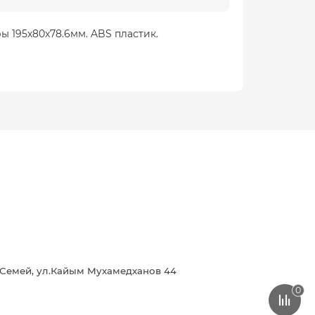
ры 195х80х78.6мм. ABS пластик.
г.Семей, ул.Кайым Мухамедханов 44
0