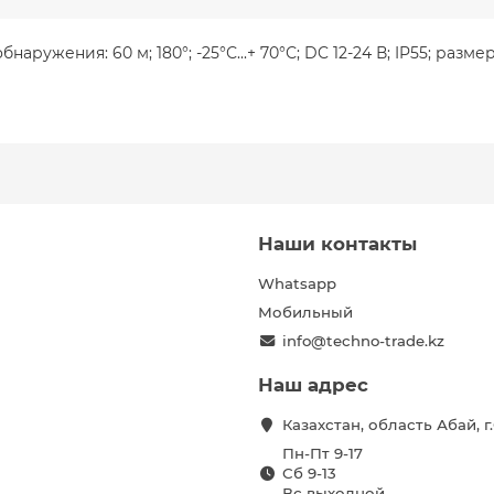
ружения: 60 м; 180°; -25°С...+ 70°С; DC 12-24 В; IP55; разме
Наши контакты
Whatsapp
Мобильный
info@techno-trade.kz
Наш адрес
Казахстан, область Абай, 
Пн-Пт 9-17
Сб 9-13
Вс выходной