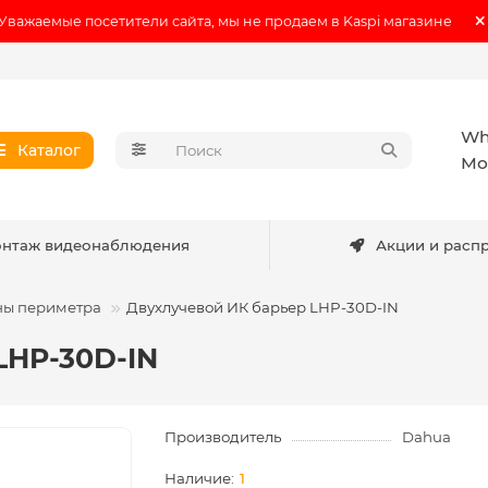
Уважаемые посетители сайта, мы не продаем в Kaspi магазине
Wh
Каталог
Мо
нтаж видеонаблюдения
Акции и расп
ны периметра
Двухлучевой ИК барьер LHP-30D-IN
LHP-30D-IN
Производитель
Dahua
1