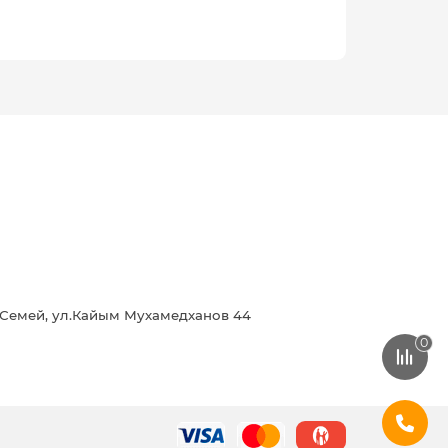
г.Семей, ул.Кайым Мухамедханов 44
0