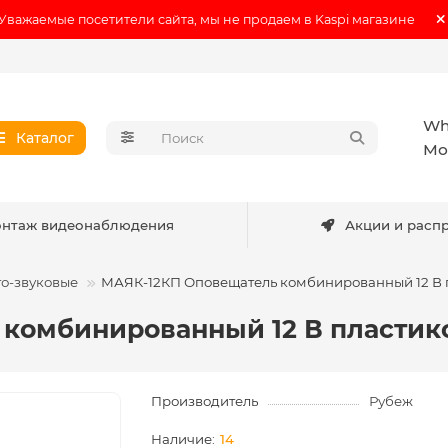
Уважаемые посетители сайта, мы не продаем в Kaspi магазине
Wh
Каталог
Мо
нтаж видеонаблюдения
Акции и расп
о-звуковые
МАЯК-12КП Оповещатель комбинированный 12 В 
 комбинированный 12 В пластик
Производитель
Рубеж
14