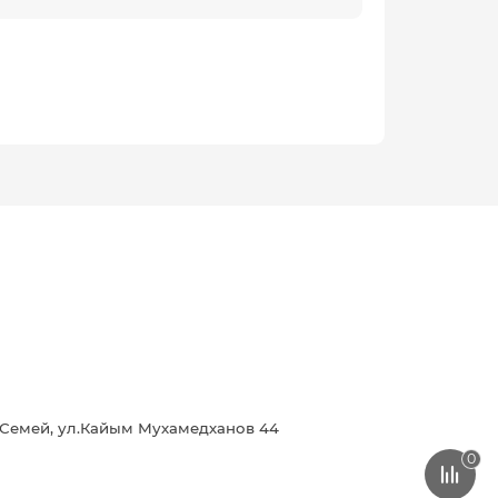
г.Семей, ул.Кайым Мухамедханов 44
0