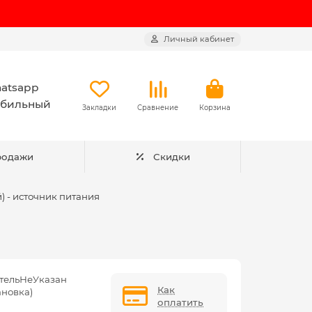
Личный кабинет
atsapp
бильный
Закладки
Сравнение
Корзина
родажи
Скидки
) - источник питания
тельНеУказан
Как
ановка)
оплатить