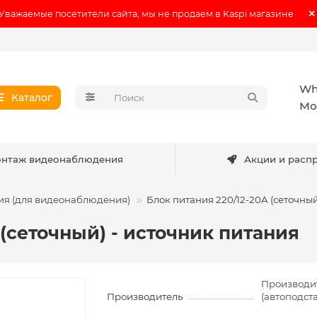
Уважаемые посетители сайта, мы не продаем в Kaspi магазине
Wh
Каталог
Мо
нтаж видеонаблюдения
Акции и расп
ия (для видеонаблюдения)
Блок питания 220/12-20A (сеточный
 (сеточный) - источник питания
Производи
Производитель
(автоподст