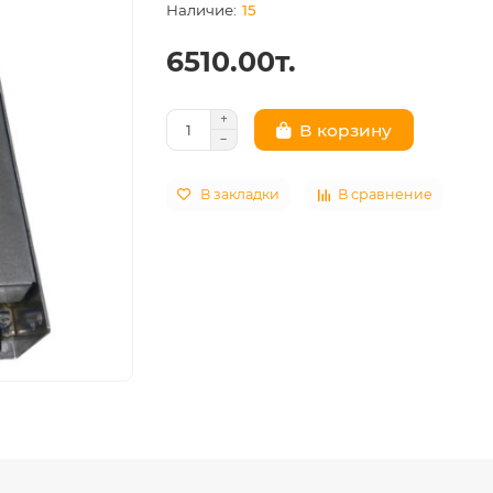
15
6510.00т.
В корзину
В закладки
В сравнение