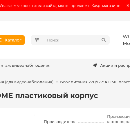
Уважаемые посетители сайта, мы не продаем в Kaspi магазине
Wh
Каталог
Мо
нтаж видеонаблюдения
Акции и расп
ия (для видеонаблюдения)
Блок питания 220/12-5A DME плас
 DME пластиковый корпус
Производи
Производитель
(автоподст