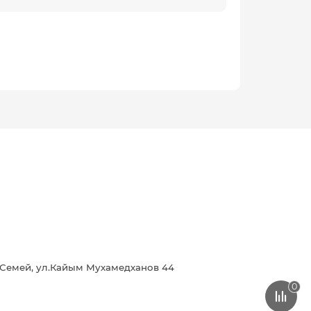
г.Семей, ул.Кайым Мухамедханов 44
0