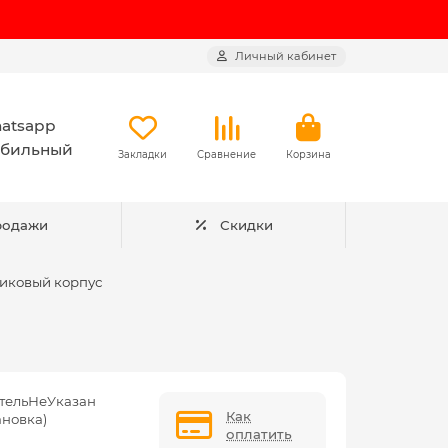
Личный кабинет
atsapp
бильный
Закладки
Сравнение
Корзина
родажи
Скидки
тиковый корпус
тельНеУказан
Как
ановка)
оплатить