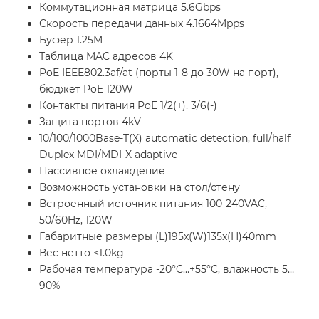
Коммутационная матрица 5.6Gbps
Скорость передачи данных 4.1664Mpps
Буфер 1.25M
Таблица MAC адресов 4K
PoE IEEE802.3af/at (порты 1-8 до 30W на порт),
бюджет PoE 120W
Контакты питания PoE 1/2(+), 3/6(-)
Защита портов 4kV
10/100/1000Base-T(X) automatic detection, full/half
Duplex MDI/MDI-X adaptive
Пассивное охлаждение
Возможность установки на стол/стену
Встроенный источник питания 100-240VAC,
50/60Hz, 120W
Габаритные размеры (L)195x(W)135x(H)40mm
Вес нетто <1.0kg
Рабочая температура -20°C…+55°C, влажность 5…
90%