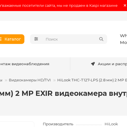
Уважаемые посетители сайта, мы не продаем в Kaspi магазине
Wh
Каталог
Мо
нтаж видеонаблюдения
Акции и расп
ы
Видеокамеры HD/TVI
HiLook THC-T127-LPS (2.8 мм) 2 M
8 мм) 2 MP EXIR видеокамера вн
Производитель
HiLook