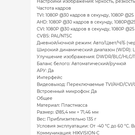
Настройки изображения: Яркость, резкость
Частота кадров
TVI: 1080P @30 кадров в секунду, 1080P @25
AHD: 1080P @30 кадров в секунду, 1080P@2
CVI: 1080P @30 кадров в секунду, 1080P @25
CVBS: PAL/NTSC
Дневной/ночной режим: Авто/Цвет/Ч/Б (че
Широкий динамический диапазон (WDR):
Улучшение изображения: DWDR/BLC/HLC/
Баланс белого: Автоматический/ручной
АРУ: Да
Интерфейс
Видеовыход: Переключаемые TVI/AHD/CVI
Встроенный микрофон: Да
Общее
Материал: Пластмасса
Размер: Ø85,4 мм × 71,46 мм
Вес: Приблизительно 135 г
Условия эксплуатации: От -40 °C до 60 °C.
Коммуникация: HIKVISION-C