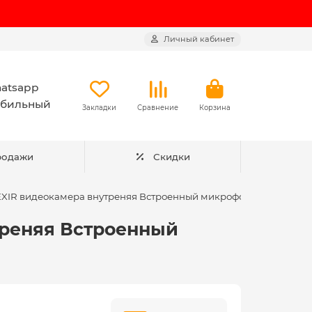
Личный кабинет
atsapp
бильный
Закладки
Сравнение
Корзина
родажи
Скидки
P EXIR видеокамера внутреняя Встроенный микрофон
утреняя Встроенный