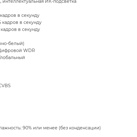
, интеллектуальная ИК-подсветка
 кадров в секунду
5 кадров в секунду
 кадров в секунду
рно-белый)
 Цифровой WDR
Глобальный
/CVBS
 Влажность: 90% или менее (без конденсации)