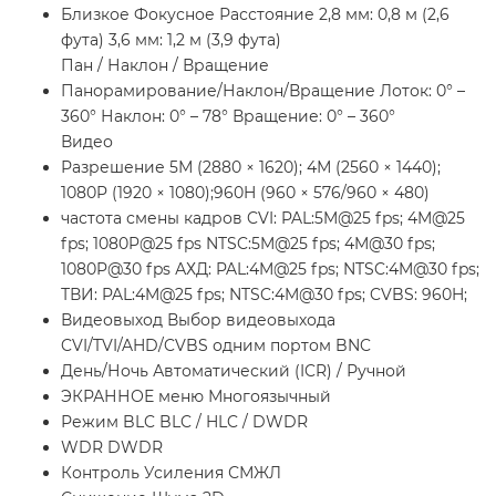
Близкое Фокусное Расстояние 2,8 мм: 0,8 м (2,6
фута) 3,6 мм: 1,2 м (3,9 фута)
Пан / Наклон / Вращение
Панорамирование/Наклон/Вращение Лоток: 0° –
360° Наклон: 0° – 78° Вращение: 0° – 360°
Видео
Разрешение 5М (2880 × 1620); 4М (2560 × 1440);
1080P (1920 × 1080);960H (960 × 576/960 × 480)
частота смены кадров CVI: PAL:5M@25 fps; 4M@25
fps; 1080P@25 fps NTSC:5M@25 fps; 4M@30 fps;
1080P@30 fps АХД: PAL:4M@25 fps; NTSC:4M@30 fps;
ТВИ: PAL:4M@25 fps; NTSC:4M@30 fps; CVBS: 960H;
Видеовыход Выбор видеовыхода
CVI/TVI/AHD/CVBS одним портом BNC
День/Ночь Автоматический (ICR) / Ручной
ЭКРАННОЕ меню Многоязычный
Режим BLC BLC / HLC / DWDR
WDR DWDR
Контроль Усиления СМЖЛ