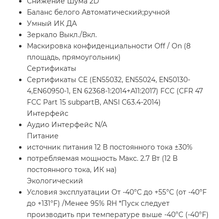
Снижение Шума 2D
Баланс белого Автоматический;ручной
Умный ИК ДА
Зеркало Выкл./Вкл.
Маскировка конфиденциальности Off / On (8
площадь, прямоугольник)
Сертификаты
Сертификаты CE (EN55032, EN55024, EN50130-
4,EN60950-1, EN 62368-1:2014+A11:2017) FCC (CFR 47
FCC Part 15 subpartB, ANSI C63.4-2014)
Интерфейс
Аудио Интерфейс N/A
Питание
источник питания 12 В постоянного тока ±30%
потребляемая мощность Макс. 2.7 Вт (12 В
постоянного тока, ИК на)
Экологический
Условия эксплуатации От -40°C до +55°C (от -40°F
до +131°F) /Менее 95% RH *Пуск следует
производить при температуре выше -40°C (-40°F)