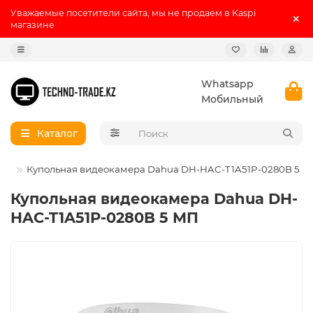
Уважаемые посетители сайта, мы не продаем в Kaspi
магазине
Whatsapp
Мобильный
Каталог
VI
Купольная видеокамера Dahua DH-HAC-T1A51P-0280B 5 М
Купольная видеокамера Dahua DH-
HAC-T1A51P-0280B 5 МП