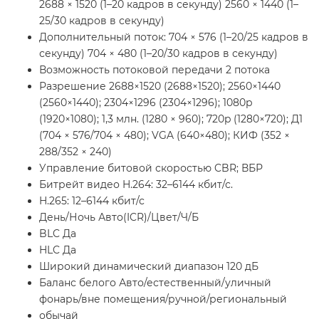
2688 × 1520 (1–20 кадров в секунду) 2560 × 1440 (1–
25/30 кадров в секунду)
Дополнительный поток: 704 × 576 (1–20/25 кадров в
секунду) 704 × 480 (1–20/30 кадров в секунду)
Возможность потоковой передачи 2 потока
Разрешение 2688×1520 (2688×1520); 2560×1440
(2560×1440); 2304×1296 (2304×1296); 1080р
(1920×1080); 1,3 млн. (1280 × 960); 720p (1280×720); Д1
(704 × 576/704 × 480); VGA (640×480); КИФ (352 ×
288/352 × 240)
Управление битовой скоростью CBR; ВБР
Битрейт видео H.264: 32–6144 кбит/с.
H.265: 12–6144 кбит/с
День/Ночь Авто(ICR)/Цвет/Ч/Б
BLC Да
HLC Да
Широкий динамический диапазон 120 дБ
Баланс белого Авто/естественный/уличный
фонарь/вне помещения/ручной/региональный
обычай