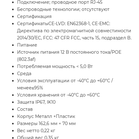
Подключение; проводное порт RJ-45
Беспроводные технологии; отсутствуют
Сертификация
СертификатыCE-LVD: EN62368-1, CE-EMC:
Директива по электромагнитной совместимости
2014/30/ЕС, FCC: 47 CFR FCC, часть 15, подраздел B.
Питание
Источник питания 12 В постоянного тока/POE
(802.3af)
Потребляемая мощность < 5,0 Вт
Среда
Условия эксплуатации от -40°C до +60°C /
менее≤95%
Условия хранения от -40°C до +60°C
Защита IP67, IK10
Состав
Корпус Металл +Пластик
Размеры 162,6 мм × 70 мм
Вес нетто 0,22 кг
Общий вес 0,35 кг