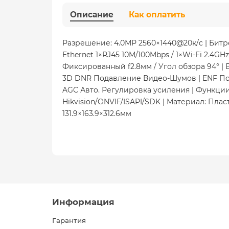
Описание
Как оплатить
Разрешение: 4.0МР 2560×1440@20к/c | Битрей
Ethernet 1×RJ45 10M/100Mbps / 1×Wi-Fi 2.4GH
Фиксированный f2.8мм / Угол обзора 94° | Вр
3D DNR Подавление Видео-Шумов | ENF По
AGC Авто. Регулировка усиления | Функции
Hikvision/ONVIF/ISAPI/SDK | Материал: Пласти
131.9×163.9×312.6мм
Информация
Гарантия