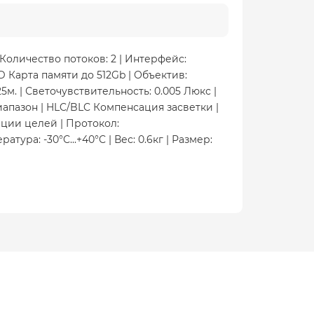
 Количество потоков: 2 | Интерфейс:
SD Карта памяти до 512Gb | Объектив:
25м. | Светочувствительность: 0.005 Люкс |
азон | HLC/BLC Компенсация засветки |
ции целей | Протокол:
тура: -30°C...+40°C | Вес: 0.6кг | Размер: