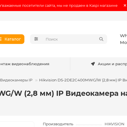
Уважаемые посетители сайта, мы не продаем в Kaspi магазине
Wh
Каталог
Мо
нтаж видеонаблюдения
Акции и расп
Видеокамеры IP
Hikvision DS-2DE2C400MWG/W (2,8 мм) IP Ви
WG/W (2,8 мм) IP Видеокамера 
Производитель
HIKVISION