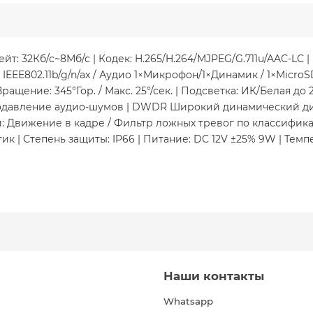
т: 32Кб/с~8Мб/с | Кодек: H.265/H.264/MJPEG/G.711u/AAC-LC |
z IEEE802.11b/g/n/ax / Аудио 1×Микрофон/1×Динамик / 1×Micro
ащение: 345°Гор. / Макс. 25°/сек. | Подсветка: ИК/Белая до 
давление аудио-шумов | DWDR Широкий динамический диап
: Движение в кадре / Фильтр ложных тревог по классифика
к | Степень защиты: IP66 | Питание: DC 12V ±25% 9W | Темпера
Наши контакты
Whatsapp