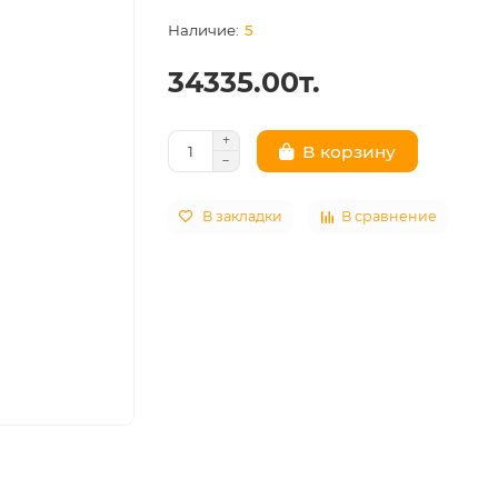
5
34335.00т.
В корзину
В закладки
В сравнение