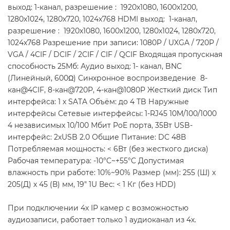
выход: 1-канал, разрешение : 1920х1080, 1600х1200,
1280х1024, 1280х720, 1024х768 HDMI выход: 1-канал,
разрешение : 1920х1080, 1600х1200, 1280х1024, 1280х720,
1024х768 Разрешение при записи: 1080P / UXGA / 720P /
VGA / 4CIF / DCIF / 2CIF / CIF / QCIF Входящая пропускная
способность 25Мб: Аудио выход: 1- канал, BNC
(Линейный, 600Ω) Синхронное воспроизведение 8-
кан@4CIF, 8-кан@720P, 4-кан@1080P Жесткий диск Тип
интерфейса: 1 х SATA Объём: до 4 TB Наружные
интерфейсы Сетевые интерфейсы: 1-RJ45 10M/100/1000
4 независимых 10/100 Мбит PoE порта, 35Вт USB-
интерфейс: 2хUSB 2.0 Общие Питание: DC 48В
Потребляемая мощность: < 6Вт (без жесткого диска)
Рабочая температура: -10°C~+55°C Допустимая
влажность при работе: 10%~90% Размер (мм): 255 (Ш) x
205(Д) x 45 (В) мм, 19" 1U Вес: < 1 Кг (без HDD)
При подключении 4х IP камер с возможностью
аудиозаписи, работает только 1 аудиоканал из 4х.