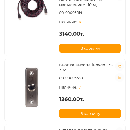
напылением, 10 м,
00-00003614
6
3140.00т.
В корзину
Кнопка выхода iPower ES-
304
00-00003630
7
1260.00т.
В корзину