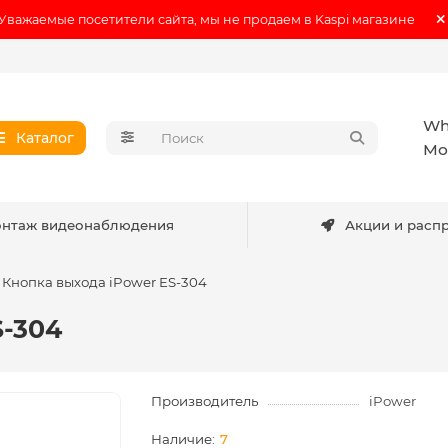
Уважаемые посетители сайта, мы не продаем в Kaspi магазине
Wh
Каталог
Мо
нтаж видеонаблюдения
Акции и расп
Кнопка выхода iPower ES-304
S-304
Производитель
iPower
7