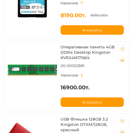
7
8190.00т.
8190.00т.
В корзину
Оперативная память 4GB
DDR4 Desktop Kingston
KVR24N17S6/4
00-00002881
3
16900.00т.
В корзину
USB Флешка 128GB 3.2
Kingston DTXM/128GB,
красный