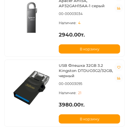
Apacer AH15A,
AP32GAH15AA-1 серый
00-00003034
4
2940.00т.
В корзину
USB Флешка 32GB 3.2
Kingston DTDUO3G2/32GB,
черный
00-00003095
21
3980.00т.
В корзину