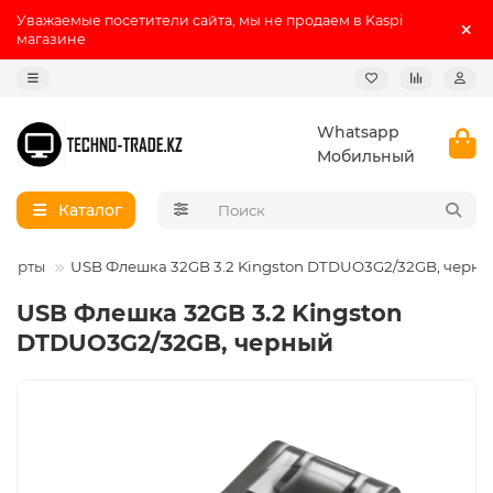
Уважаемые посетители сайта, мы не продаем в Kaspi
магазине
Whatsapp
Мобильный
Каталог
 карты
USB Флешка 32GB 3.2 Kingston DTDUO3G2/32GB, черн
USB Флешка 32GB 3.2 Kingston
DTDUO3G2/32GB, черный