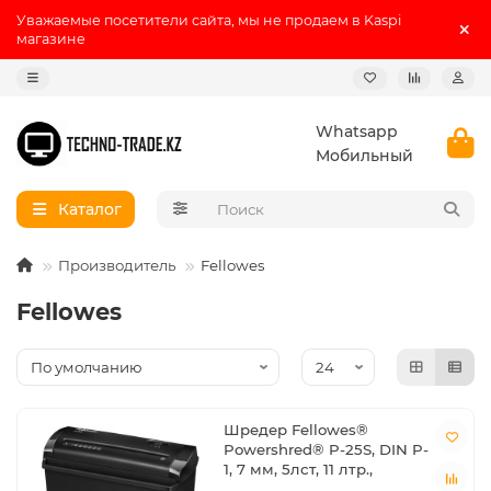
Уважаемые посетители сайта, мы не продаем в Kaspi
магазине
Whatsapp
Мобильный
Каталог
Производитель
Fellowes
Fellowes
Шредер Fellowes®
Powershred® P-25S, DIN P-
1, 7 мм, 5лст, 11 лтр.,