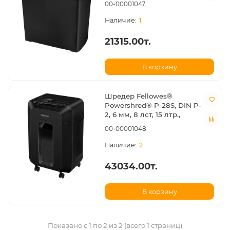
00-00001047
1
21315.00т.
В корзину
Шредер Fellowes®
Powershred® P-28S, DIN P-
2, 6 мм, 8 лст, 15 лтр.,
00-00001048
2
43034.00т.
В корзину
Показано с 1 по 2 из 2 (всего 1 страниц)