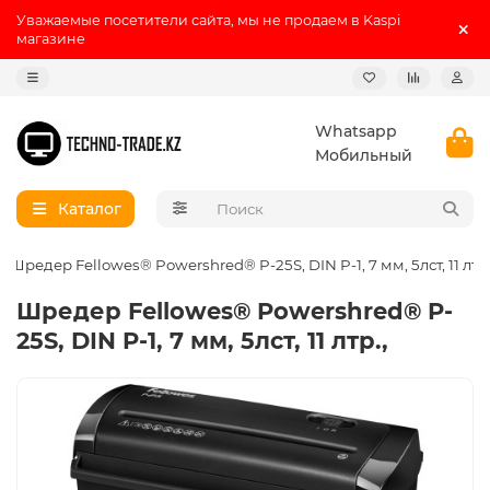
Уважаемые посетители сайта, мы не продаем в Kaspi
магазине
Whatsapp
Мобильный
Каталог
Шредер Fellowes® Powershred® P-25S, DIN P-1, 7 мм, 5лст, 11 лтр.
Шредер Fellowes® Powershred® P-
25S, DIN P-1, 7 мм, 5лст, 11 лтр.,